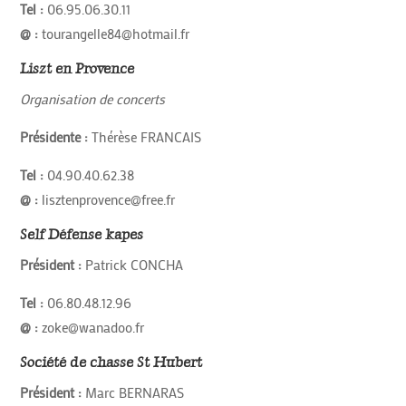
Tel :
06.95.06.30.11
@ :
tourangelle84@hotmail.fr
Liszt en Provence
Organisation de concerts
Présidente :
Thérèse FRANCAIS
Tel :
04.90.40.62.38
@ :
lisztenprovence@free.fr
Self Défense kapes
Président :
Patrick CONCHA
Tel :
06.80.48.12.96
@ :
zoke@wanadoo.fr
Société de chasse St Hubert
Président :
Marc BERNARAS