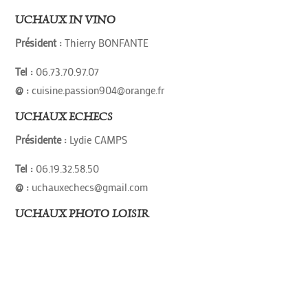
UCHAUX IN VINO
Président :
Thierry BONFANTE
Tel :
06.73.70.97.07
@ :
cuisine.passion904@orange.fr
UCHAUX ECHECS
Présidente :
Lydie CAMPS
Tel :
06.19.32.58.50
@ :
uchauxechecs@gmail.com
UCHAUX PHOTO LOISIR
Tel : 06.86.44.58.35 04.90.34.45.60
@ :
uchauxphotoloisir@laposte.net
Site :
uchauxphotoloisir.over-blog.net