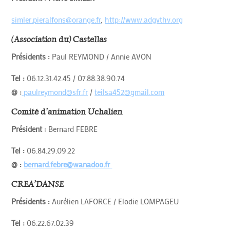
simler.pieralfons@orange.fr
,
http://www.adgvthv.org
(Association du) Castellas
Présidents :
Paul REYMOND / Annie AVON
Tel :
06.12.31.42.45 / 07.88.38.90.74
@ :
paulreymond@sfr.fr
/
teilsa452@gmail.com
Comité d’animation Uchalien
Président :
Bernard FEBRE
Tel :
06.84.29.09.22
@ :
bernard.febre@wanadoo.fr
CREA’DANSE
Présidents :
Aurélien LAFORCE / Elodie LOMPAGEU
Tel :
06.22.67.02.39