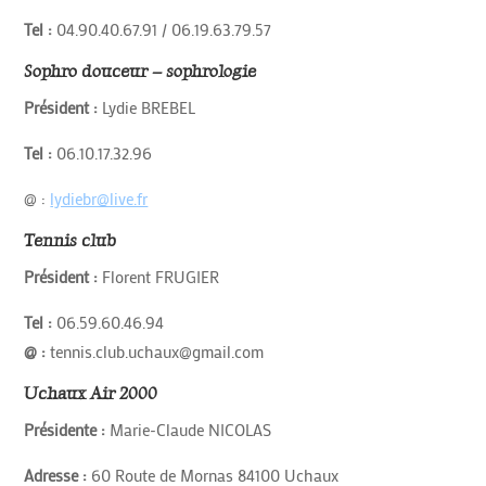
Tel :
04.90.40.67.91 / 06.19.63.79.57
Sophro douceur – sophrologie
Président :
Lydie BREBEL
Tel :
06.10.17.32.96
@ :
lydiebr@live.fr
Tennis club
Président :
Florent FRUGIER
Tel :
06.59.60.46.94
@ :
tennis.club.uchaux@gmail.com
Uchaux Air 2000
Présidente :
Marie-Claude NICOLAS
Adresse :
60 Route de Mornas 84100 Uchaux